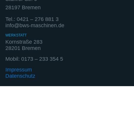
28197 Bremen
Tel.: 0421 – 276 881 3
info@bws-maschinen.de
WERKSTATT
Kornstraße 283
28201 Bremen
Mobil: 0173 – 233 354 5
Impressum
Datenschutz